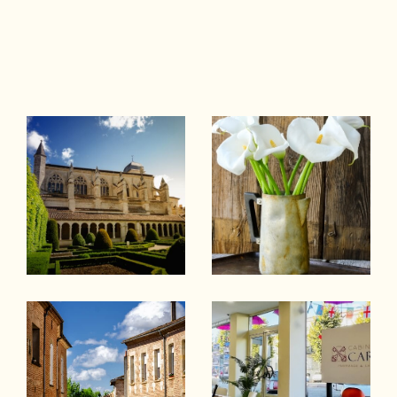
e
, Ste Bazeille, Virazeil, Beaupuy, Duras,
La Reole, Cocumont, Casteljaloux,
Tonneins, Miramont de Guyenne, ...
Ayant une parfaite connaissance du
marché local actuel, nous mettons tout en
oeuvre pour vous accompagner dans
votre projet immobilier ! Spécialisée dans
la
gestion locative
, le
syndic de copropriét
é
et la transaction notre équipe saura
faire de votre projet immobilier un succès.