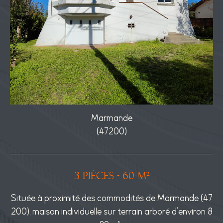
Marmande
(47200)
3 pièces - 60 m²
t d
Située à proximité des commodités de Marmande (47
L
gni
200), maison individuelle sur terrain arboré d'environ 8
œu