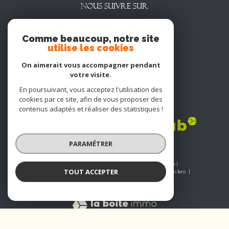
NOUS SUIVRE SUR
Comme beaucoup, notre site
utilise les cookies
On aimerait vous accompagner pendant
votre visite.
En poursuivant, vous acceptez l'utilisation des
cookies par ce site, afin de vous proposer des
Adhérents
contenus adaptés et réaliser des statistiques !
PARAMÉTRER
© 2026 | Tous droits réservés | Traduction powered by Google |
TOUT ACCEPTER
Nos honoraires
Plan du site
Mentions légales
Admin
Nos liens
Politique RGPD
Cookies