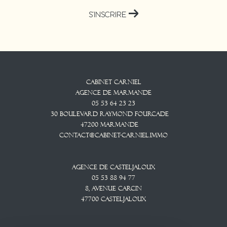
S'INSCRIRE
Cabinet CARNIEL
Agence De Marmande
05 53 64 23 23
30 Boulevard Raymond Fourcade
47200
Marmande
contact@cabinet-carniel.immo
Agence De Casteljaloux
05 53 88 94 77
8, Avenue CARCIN
47700
CASTELJALOUX