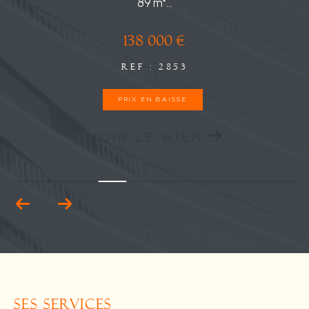
89 m²...
138 000 €
REF : 2853
PRIX EN BAISSE
VOIR LE BIEN
SES SERVICES