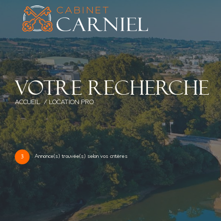
V
o
t
r
e
r
e
c
h
e
r
c
h
e
ACCUEIL
LOCATION PRO
Annonce(s) trouvée(s) selon vos critères
3