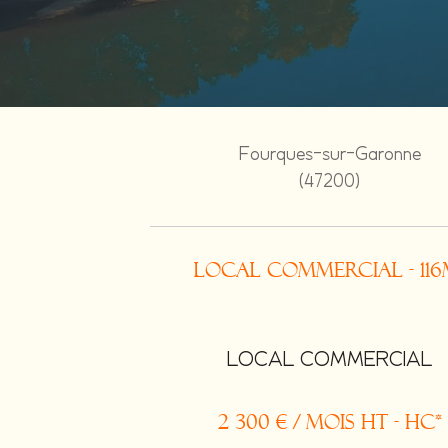
Fourques-sur-Garonne
(47200)
Local commercial - 116
LOCAL COMMERCIAL
2 300 € / mois
HT - HC*