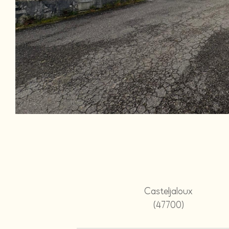
Casteljaloux
(47700)