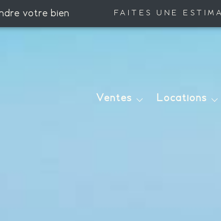
ndre votre bien
FAITES UNE ESTIM
Maisons
Maisons
Appartements
Appartements
Ventes
Locations
Terrains
Autres
Autres
Immobilier Professio