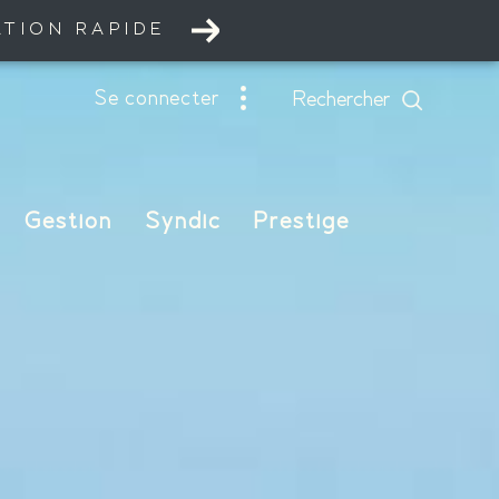
ATION RAPIDE
se connecter
rechercher
Gestion
Syndic
Prestige
nnel