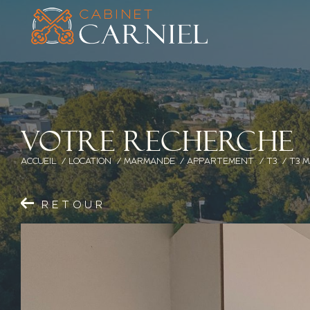
V
o
t
r
e
r
e
c
h
e
r
c
h
e
ACCUEIL
LOCATION
MARMANDE
APPARTEMENT
T3
T3 
RETOUR