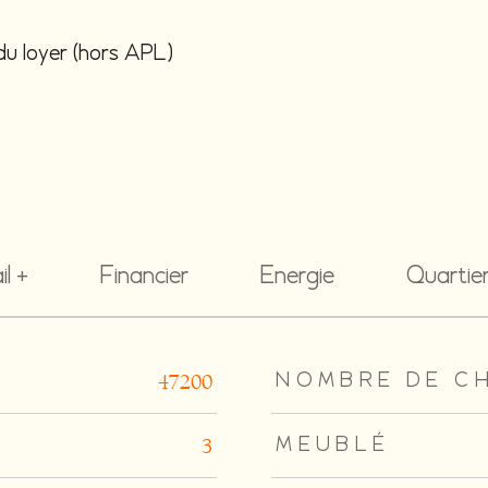
du loyer (hors APL)
il +
Financier
Energie
Quartie
rs
NOMBRE DE C
47200
MEUBLÉ
3