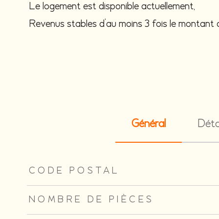
Le logement est disponible actuellement,
Revenus stables d’au moins 3 fois le montant 
Général
Déta
TRAD_ZEPHYR_Caracteristique
TRAD_ZEPHYR_Valeu
CODE POSTAL
NOMBRE DE PIÈCES