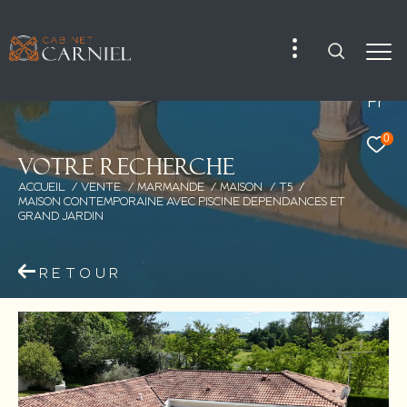
Fr
0
V
o
t
r
e
r
e
c
h
e
r
c
h
e
ACCUEIL
VENTE
MARMANDE
MAISON
T5
MAISON CONTEMPORAINE AVEC PISCINE DEPENDANCES ET
GRAND JARDIN
RETOUR