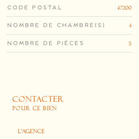
TRAD_ZEPHYR_Caracteristique
TRAD_ZEPHYR_Valeurs
CODE POSTAL
47200
NOMBRE DE CHAMBRE(S)
4
NOMBRE DE PIÈCES
5
CONTACTER
POUR CE BIEN
L'agence