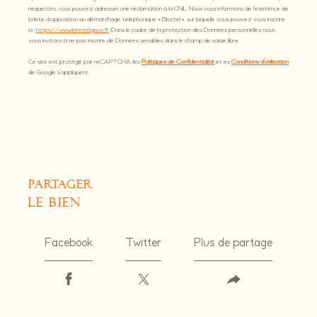
respectés, vous pouvez adresser une réclamation à la CNIL. Nous vous informons de l’existence de
la liste d'opposition au démarchage téléphonique « Bloctel », sur laquelle vous pouvez vous inscrire
ici :
https://www.bloctel.gouv.fr
. Dans le cadre de la protection des Données personnelles, nous
vous invitons à ne pas inscrire de Données sensibles dans le champ de saisie libre.
Ce site est protégé par reCAPTCHA, les
Politiques de Confidentialité
et es
Conditions d'utilisation
de Google s'appliquent.
partager
le bien
Facebook
Twitter
Plus de partage