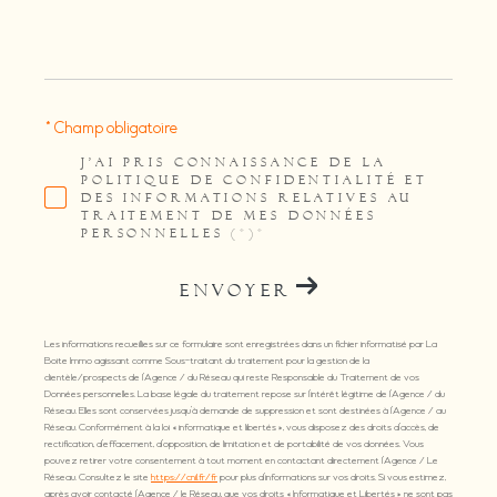
* Champ obligatoire
J'AI PRIS CONNAISSANCE DE LA
POLITIQUE DE CONFIDENTIALITÉ ET
DES INFORMATIONS RELATIVES AU
TRAITEMENT DE MES DONNÉES
PERSONNELLES (*)*
ENVOYER
Les informations recueillies sur ce formulaire sont enregistrées dans un fichier informatisé par La
Boite Immo agissant comme Sous-traitant du traitement pour la gestion de la
clientèle/prospects de l'Agence / du Réseau qui reste Responsable du Traitement de vos
Données personnelles. La base légale du traitement repose sur l'intérêt légitime de l'Agence / du
Réseau. Elles sont conservées jusqu'à demande de suppression et sont destinées à l'Agence / au
Réseau. Conformément à la loi « informatique et libertés », vous disposez des droits d’accès, de
rectification, d’effacement, d’opposition, de limitation et de portabilité de vos données. Vous
pouvez retirer votre consentement à tout moment en contactant directement l’Agence / Le
Réseau. Consultez le site
https://cnil.fr/fr
pour plus d’informations sur vos droits. Si vous estimez,
après avoir contacté l'Agence / le Réseau, que vos droits « Informatique et Libertés » ne sont pas