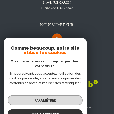
8, Avenue CARCIN
47700
CASTELJALOUX
NOUS SUIVRE SUR
Comme beaucoup, notre site
utilise les cookies
On aimerait vous accompagner pendant
votre visite.
En poursuivant, vous acceptez l'utilisation des
Adhérents
cookies par ce site, afin de vous proposer des
contenus adaptés et réaliser des statistiques !
PARAMÉTRER
© 2026 | Tous droits réservés | Traduction powered by Google |
Nos honoraires
Plan du site
Mentions légales
Admin
Nos liens
Politique RGPD
Cookies