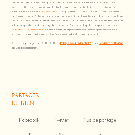
rectification, d’effacement, d’opposition, de limitation et de portabilité de vos données. Vous
pouvez retirer votre consentement à tout moment en contactant directement l’Agence / Le
Réseau. Consultez le site
https://cnil.fr/fr
pour plus d’informations sur vos droits. Si vous estimez,
après avoir contacté l'Agence / le Réseau, que vos droits « Informatique et Libertés » ne sont pas
respectés, vous pouvez adresser une réclamation à la CNIL. Nous vous informons de l’existence de
la liste d'opposition au démarchage téléphonique « Bloctel », sur laquelle vous pouvez vous inscrire
ici :
https://www.bloctel.gouv.fr
. Dans le cadre de la protection des Données personnelles, nous
vous invitons à ne pas inscrire de Données sensibles dans le champ de saisie libre.
Ce site est protégé par reCAPTCHA, les
Politiques de Confidentialité
et es
Conditions d'utilisation
de Google s'appliquent.
partager
le bien
Facebook
Twitter
Plus de partage