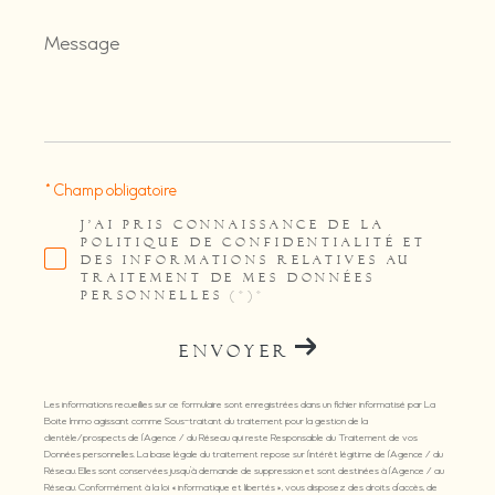
Message
*
* Champ obligatoire
J'AI PRIS CONNAISSANCE DE LA
POLITIQUE DE CONFIDENTIALITÉ ET
DES INFORMATIONS RELATIVES AU
TRAITEMENT DE MES DONNÉES
PERSONNELLES (*)*
ENVOYER
Les informations recueillies sur ce formulaire sont enregistrées dans un fichier informatisé par La
Boite Immo agissant comme Sous-traitant du traitement pour la gestion de la
clientèle/prospects de l'Agence / du Réseau qui reste Responsable du Traitement de vos
Données personnelles. La base légale du traitement repose sur l'intérêt légitime de l'Agence / du
Réseau. Elles sont conservées jusqu'à demande de suppression et sont destinées à l'Agence / au
Réseau. Conformément à la loi « informatique et libertés », vous disposez des droits d’accès, de