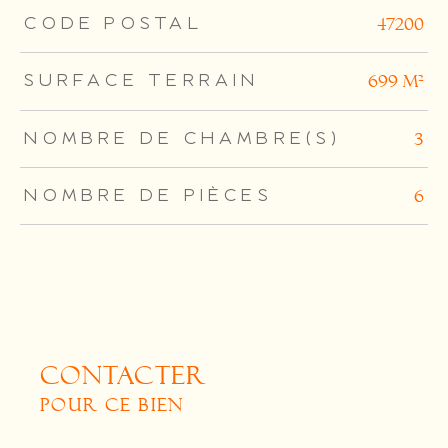
TRAD_ZEPHYR_Caracteristique
TRAD_ZEPHYR_Valeurs
CODE POSTAL
47200
SURFACE TERRAIN
699 m²
NOMBRE DE CHAMBRE(S)
3
NOMBRE DE PIÈCES
6
CONTACTER
POUR CE BIEN