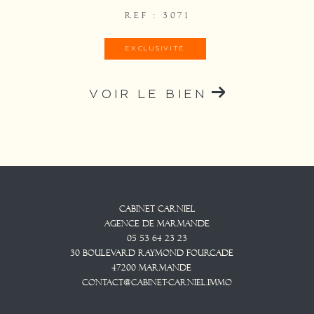
REF : 3071
EXCLUSIVITÉ
VOIR LE BIEN
Cabinet CARNIEL
Agence De Marmande
05 53 64 23 23
30 Boulevard Raymond Fourcade
47200
Marmande
contact@cabinet-carniel.immo