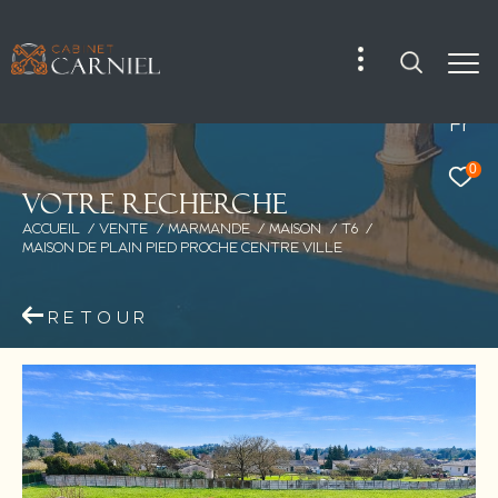
Fr
0
V
o
t
r
e
r
e
c
h
e
r
c
h
e
ACCUEIL
VENTE
MARMANDE
MAISON
T6
MAISON DE PLAIN PIED PROCHE CENTRE VILLE
RETOUR