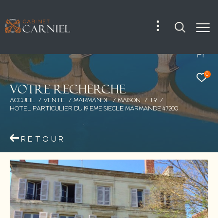
Fr
0
V
o
t
r
e
r
e
c
h
e
r
c
h
e
ACCUEIL
VENTE
MARMANDE
MAISON
T9
HOTEL PARTICULIER DU 19 EME SIECLE MARMANDE 47200
RETOUR