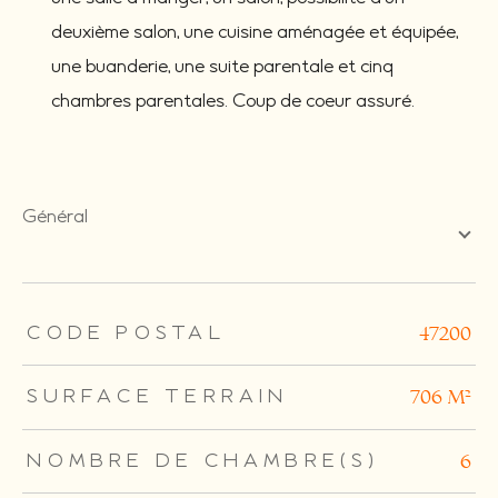
deuxième salon, une cuisine aménagée et équipée,
une buanderie, une suite parentale et cinq
chambres parentales. Coup de coeur assuré.
général
TRAD_ZEPHYR_Caracteristique
TRAD_ZEPHYR_Valeurs
CODE POSTAL
47200
SURFACE TERRAIN
706 m²
NOMBRE DE CHAMBRE(S)
6