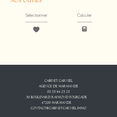
nos outils
Sélectionner
Calculer
Cabinet CARNIEL
Agence De Marmande
05 53 64 23 23
30 Boulevard Raymond Fourcade
47200
Marmande
contact@cabinet-carniel.immo