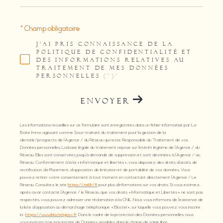
* Champ obligatoire
J'AI PRIS CONNAISSANCE DE LA
POLITIQUE DE CONFIDENTIALITÉ ET
DES INFORMATIONS RELATIVES AU
TRAITEMENT DE MES DONNÉES
PERSONNELLES (*)*
ENVOYER
Les informations recueillies sur ce formulaire sont enregistrées dans un fichier informatisé par La
Boite Immo agissant comme Sous-traitant du traitement pour la gestion de la
clientèle/prospects de l'Agence / du Réseau qui reste Responsable du Traitement de vos
Données personnelles. La base légale du traitement repose sur l'intérêt légitime de l'Agence / du
Réseau. Elles sont conservées jusqu'à demande de suppression et sont destinées à l'Agence / au
Réseau. Conformément à la loi « informatique et libertés », vous disposez des droits d’accès, de
rectification, d’effacement, d’opposition, de limitation et de portabilité de vos données. Vous
pouvez retirer votre consentement à tout moment en contactant directement l’Agence / Le
Réseau. Consultez le site
https://cnil.fr/fr
pour plus d’informations sur vos droits. Si vous estimez,
après avoir contacté l'Agence / le Réseau, que vos droits « Informatique et Libertés » ne sont pas
respectés, vous pouvez adresser une réclamation à la CNIL. Nous vous informons de l’existence de
la liste d'opposition au démarchage téléphonique « Bloctel », sur laquelle vous pouvez vous inscrire
ici :
https://www.bloctel.gouv.fr
. Dans le cadre de la protection des Données personnelles, nous
vous invitons à ne pas inscrire de Données sensibles dans le champ de saisie libre.