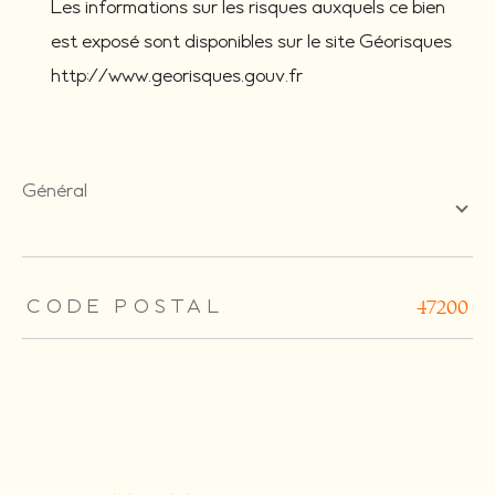
Les informations sur les risques auxquels ce bien
est exposé sont disponibles sur le site Géorisques
http://www.georisques.gouv.fr
général
TRAD_ZEPHYR_Caracteristique
TRAD_ZEPHYR_Valeurs
CODE POSTAL
47200