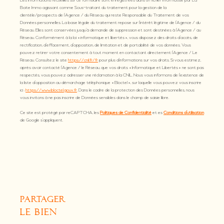
Les informations recueillies sur ce formulaire sont enregistrées dans un fichier informatisé par La
Boite Immo agissant comme Sous-traitant du traitement pour la gestion de la
clientèle/prospects de l'Agence / du Réseau qui reste Responsable du Traitement de vos
Données personnelles. La base légale du traitement repose sur l'intérêt légitime de l'Agence / du
Réseau. Elles sont conservées jusqu'à demande de suppression et sont destinées à l'Agence / au
Réseau. Conformément à la loi « informatique et libertés », vous disposez des droits d’accès, de
rectification, d’effacement, d’opposition, de limitation et de portabilité de vos données. Vous
pouvez retirer votre consentement à tout moment en contactant directement l’Agence / Le
Réseau. Consultez le site
https://cnil.fr/fr
pour plus d’informations sur vos droits. Si vous estimez,
après avoir contacté l'Agence / le Réseau, que vos droits « Informatique et Libertés » ne sont pas
respectés, vous pouvez adresser une réclamation à la CNIL. Nous vous informons de l’existence de
la liste d'opposition au démarchage téléphonique « Bloctel », sur laquelle vous pouvez vous inscrire
ici :
https://www.bloctel.gouv.fr
. Dans le cadre de la protection des Données personnelles, nous
vous invitons à ne pas inscrire de Données sensibles dans le champ de saisie libre.
Ce site est protégé par reCAPTCHA, les
Politiques de Confidentialité
et es
Conditions d'utilisation
de Google s'appliquent.
partager
le bien