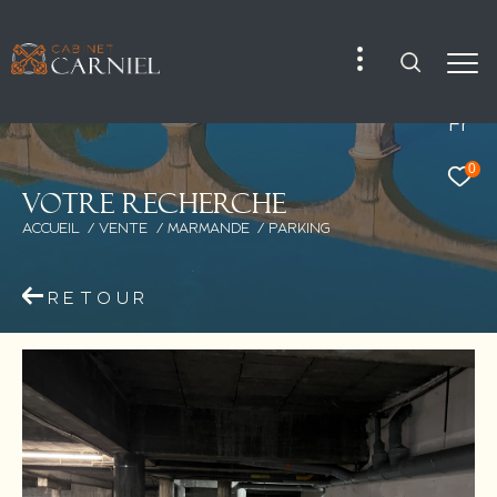
Fr
0
V
o
t
r
e
r
e
c
h
e
r
c
h
e
ACCUEIL
VENTE
MARMANDE
PARKING
RETOUR