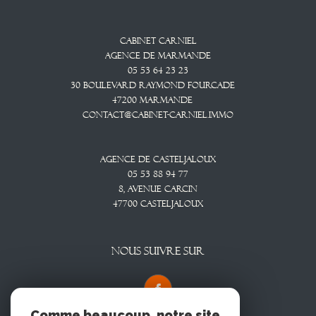
Cabinet CARNIEL
Agence De Marmande
05 53 64 23 23
30 Boulevard Raymond Fourcade
47200
Marmande
contact@cabinet-carniel.immo
Agence De Casteljaloux
05 53 88 94 77
8, Avenue CARCIN
47700
CASTELJALOUX
NOUS SUIVRE SUR
Comme beaucoup, notre site