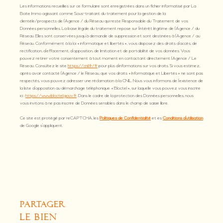
Les informations recueillies sur ce formulaire sont enregistrées dans un fichier informatisé par La
Boite Immo agissant comme Sous-traitant du traitement pour la gestion de la
clientèle/prospects de l'Agence / du Réseau qui reste Responsable du Traitement de vos
Données personnelles. La base légale du traitement repose sur l'intérêt légitime de l'Agence / du
Réseau. Elles sont conservées jusqu'à demande de suppression et sont destinées à l'Agence / au
Réseau. Conformément à la loi « informatique et libertés », vous disposez des droits d’accès, de
rectification, d’effacement, d’opposition, de limitation et de portabilité de vos données. Vous
pouvez retirer votre consentement à tout moment en contactant directement l’Agence / Le
Réseau. Consultez le site
https://cnil.fr/fr
pour plus d’informations sur vos droits. Si vous estimez,
après avoir contacté l'Agence / le Réseau, que vos droits « Informatique et Libertés » ne sont pas
respectés, vous pouvez adresser une réclamation à la CNIL. Nous vous informons de l’existence de
la liste d'opposition au démarchage téléphonique « Bloctel », sur laquelle vous pouvez vous inscrire
ici :
https://www.bloctel.gouv.fr
. Dans le cadre de la protection des Données personnelles, nous
vous invitons à ne pas inscrire de Données sensibles dans le champ de saisie libre.
Ce site est protégé par reCAPTCHA, les
Politiques de Confidentialité
et es
Conditions d'utilisation
de Google s'appliquent.
partager
le bien