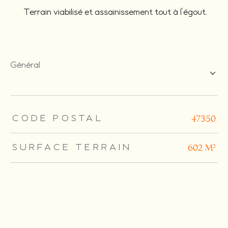
Terrain viabilisé et assainissement tout à l'égout.
général
TRAD_ZEPHYR_Caracteristique
TRAD_ZEPHYR_Valeurs
CODE POSTAL
47350
SURFACE TERRAIN
602 m²