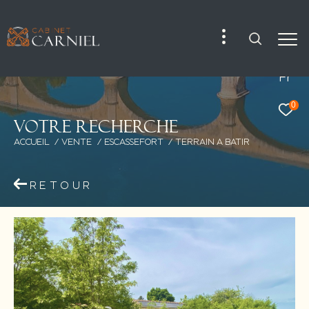
Fr
0
V
o
t
r
e
r
e
c
h
e
r
c
h
e
ACCUEIL
VENTE
ESCASSEFORT
TERRAIN A BATIR
RETOUR